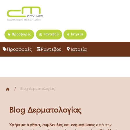
Home
Προσφορές
Ραντεβού
Ιατρεία
Πρόσωπο
Σώμα
Κλινική Δερματολογία
Σχετικά με εμάς
Προσφορές
Ραντεβού
Ιατρεία
Καριέρα
Νέα
Blog
Blog Δερματολογίας
Blog Δερματολογίας
Χρήσιμα άρθρα, συμβουλές και ενημερώσεις
από την